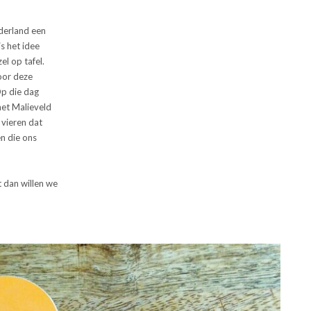
ederland een
s het idee
el op tafel.
oor deze
Op die dag
het Malieveld
 vieren dat
en die ons
 dan willen we