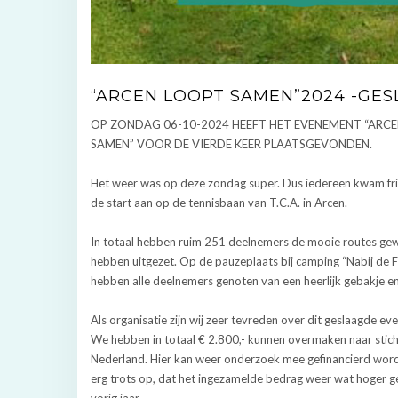
“ARCEN LOOPT SAMEN”2024 -GES
OP ZONDAG 06-10-2024 HEEFT HET EVENEMENT “ARC
SAMEN” VOOR DE VIERDE KEER PLAATSGEVONDEN.
Het weer was op deze zondag super. Dus iedereen kwam fris 
de start aan op de tennisbaan van T.C.A. in Arcen.
In totaal hebben ruim 251 deelnemers de mooie routes gew
hebben uitgezet. Op de pauzeplaats bij camping “Nabij de F
hebben alle deelnemers genoten van een heerlijk gebakje en 
Als organisatie zijn wij zeer tevreden over dit geslaagde e
We hebben in totaal € 2.800,- kunnen overmaken naar stich
Nederland. Hier kan weer onderzoek mee gefinancierd word
erg trots op, dat het ingezamelde bedrag weer wat hoger 
vorig jaar.