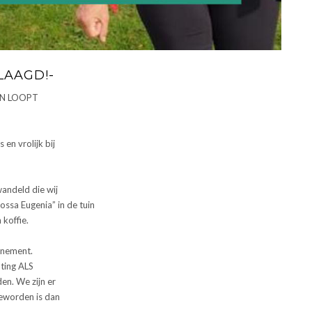
LAAGD!-
EN LOOPT
en vrolijk bij
andeld die wij
ossa Eugenia” in de tuin
koffie.
venement.
ting ALS
en. We zijn er
geworden is dan