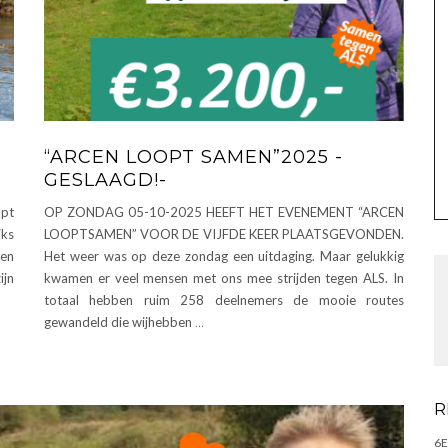
“ARCEN LOOPT SAMEN”2025 -
GESLAAGD!-
opt
OP ZONDAG 05-10-2025 HEEFT HET EVENEMENT “ARCEN
jks
LOOPTSAMEN” VOOR DE VIJFDE KEER PLAATSGEVONDEN.
len
Het weer was op deze zondag een uitdaging. Maar gelukkig
ijn
kwamen er veel mensen met ons mee strijden tegen ALS. In
totaal hebben ruim 258 deelnemers de mooie routes
gewandeld die wijhebben
…
R
6E