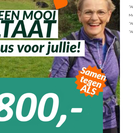
“A
M
“A
“A