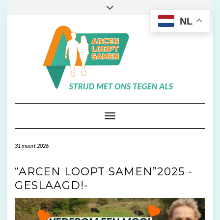
Doorgaan
Toggle
naar
header
NL
inhoud
Toggle navigatie
31 maart 2026
“ARCEN LOOPT SAMEN”2025 -
GESLAAGD!-