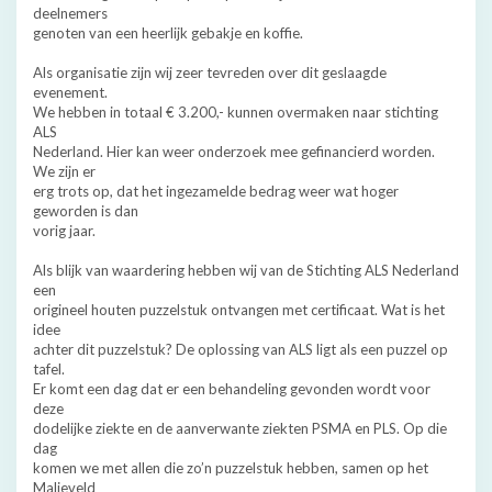
deelnemers
genoten van een heerlijk gebakje en koffie.
Als organisatie zijn wij zeer tevreden over dit geslaagde
evenement.
We hebben in totaal € 3.200,- kunnen overmaken naar stichting
ALS
Nederland. Hier kan weer onderzoek mee gefinancierd worden.
We zijn er
erg trots op, dat het ingezamelde bedrag weer wat hoger
geworden is dan
vorig jaar.
Als blijk van waardering hebben wij van de Stichting ALS Nederland
een
origineel houten puzzelstuk ontvangen met certificaat. Wat is het
idee
achter dit puzzelstuk? De oplossing van ALS ligt als een puzzel op
tafel.
Er komt een dag dat er een behandeling gevonden wordt voor
deze
dodelijke ziekte en de aanverwante ziekten PSMA en PLS. Op die
dag
komen we met allen die zo’n puzzelstuk hebben, samen op het
Malieveld