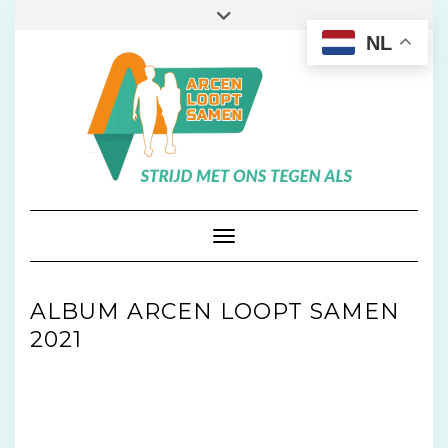
Doorgaan
Toggle
naar
header
NL
inhoud
Toggle navigatie
ALBUM ARCEN LOOPT SAMEN
2021