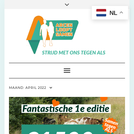
Doorgaan
Toggle
naar
header
NL
inhoud
Toggle navigatie
MAAND:
APRIL 2022