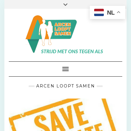
Doorgaan
Toggle
naar
header
NL
inhoud
Toggle navigatie
ARCEN LOOPT SAMEN